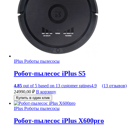
IPlus
Роботы пылесосы
Робот-пылесос iPlus S5
4.85
out of
5
based on
13
customer ratings
4.9
(13 отзывов)
24990,00
₽
В корзину
Купить в один клик
IPlus
Роботы пылесосы
Робот-пылесос iPlus X600pro