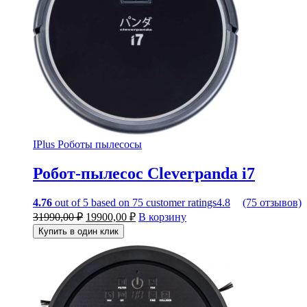
IPlus
Роботы пылесосы
Робот-пылесос Cleverpanda i7
4.76
out of
5
based on
75
customer ratings
4.8
(75 отзывов)
31990,00
₽
19900,00
₽
В корзину
Купить в один клик