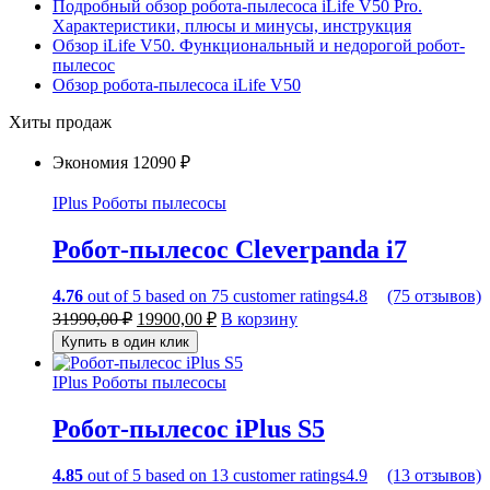
Подробный обзор робота-пылесоса iLife V50 Pro.
Характеристики, плюсы и минусы, инструкция
Обзор iLife V50. Функциональный и недорогой робот-
пылесос
Обзор робота-пылесоса iLife V50
Хиты продаж
Экономия
12090 ₽
IPlus
Роботы пылесосы
Робот-пылесос Cleverpanda i7
4.76
out of
5
based on
75
customer ratings
4.8
(75 отзывов)
31990,00
₽
19900,00
₽
В корзину
Купить в один клик
IPlus
Роботы пылесосы
Робот-пылесос iPlus S5
4.85
out of
5
based on
13
customer ratings
4.9
(13 отзывов)