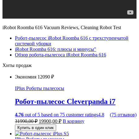
iRobot Roomba 616 Vacuum Reviews, Cleaning Robot Test
Робот-пылесос iRobot Roomba 616 с трехступенчатой
системой уборки
iRobot Roomba 616: плюсы и минусы"
Обзор робота-пылесоса iRobot Roomba 616
Хиты продаж
Экономия
12090 ₽
IPlus
Роботы пылесосы
Робот-пылесос Cleverpanda i7
4.76
out of
5
based on
75
customer ratings
4.8
(75 отзывов)
31990,00
₽
19900,00
₽
В корзину
Купить в один клик