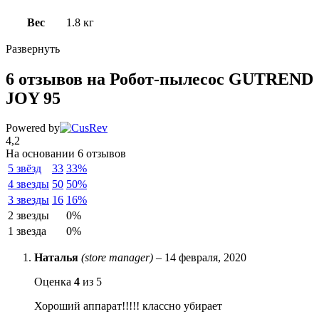
Вес
1.8 кг
Развернуть
6 отзывов на
Робот-пылесос GUTREND
JOY 95
Powered by
4,2
На основании 6 отзывов
5 звёзд
33
33%
4 звезды
50
50%
3 звезды
16
16%
2 звезды
0%
1 звезда
0%
Наталья
(store manager)
–
14 февраля, 2020
Оценка
4
из 5
Хороший аппарат!!!!! классно убирает