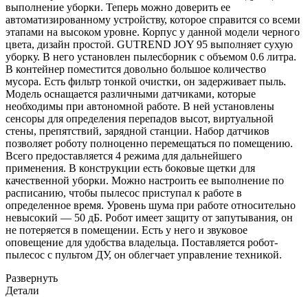
выполнение уборки. Теперь можно доверить ее
автоматизированному устройству, которое справится со всеми
этапами на высоком уровне. Корпус у данной модели черного
цвета, дизайн простой. GUTREND JOY 95 выполняет сухую
уборку. В него установлен пылесборник с объемом 0.6 литра.
В контейнер поместится довольно большое количество
мусора. Есть фильтр тонкой очистки, он задерживает пыль.
Модель оснащается различными датчиками, которые
необходимы при автономной работе. В ней установлены
сенсоры для определения перепадов высот, виртуальной
стены, препятствий, зарядной станции. Набор датчиков
позволяет роботу полноценно перемещаться по помещению.
Всего предоставляется 4 режима для дальнейшего
применения. В конструкции есть боковые щетки для
качественной уборки. Можно настроить ее выполнение по
расписанию, чтобы пылесос приступал к работе в
определенное время. Уровень шума при работе относительно
невысокий — 50 дБ. Робот имеет защиту от запутывания, он
не потеряется в помещении. Есть у него и звуковое
оповещение для удобства владельца. Поставляется робот-
пылесос с пультом ДУ, он облегчает управление техникой.
Развернуть
Детали