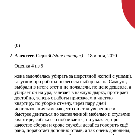
(0)
Алексеев Сергей
(store manager)
–
18 июня, 2020
Оценка
4
из 5
жена задолбалась убирать за шерстяной жопой с ушами),
загуглив про роботы пылесосы выбор пал на Самсунг,
выбрали в итоге этот и не пожалели, по цене дешевле, а
убирает он на ура, залезает в каждую дырку, протирает
достойно, теперь с работы приезжаем в чистую
квартиру, по уборке отмечу, через пару дней
использования замечаю, что он стал увереннее и
быстрее двигаться по заставленной мебелью и стульями
квартире, собака его побаивается, но уважает, про
качество сборки и сроке службы девайса говорить ещё
рано, поработает дополню отзыв, а так очень довольны,