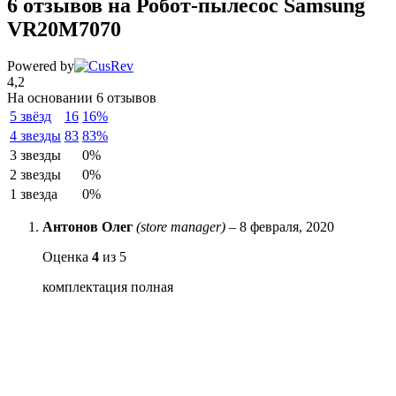
6 отзывов на
Робот-пылесос Samsung
VR20M7070
Powered by
4,2
На основании 6 отзывов
5 звёзд
16
16%
4 звезды
83
83%
3 звезды
0%
2 звезды
0%
1 звезда
0%
Антонов Олег
(store manager)
–
8 февраля, 2020
Оценка
4
из 5
комплектация полная